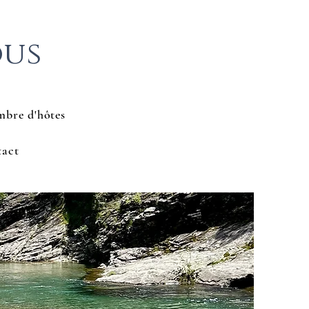
ous
bre d'hôtes
tact