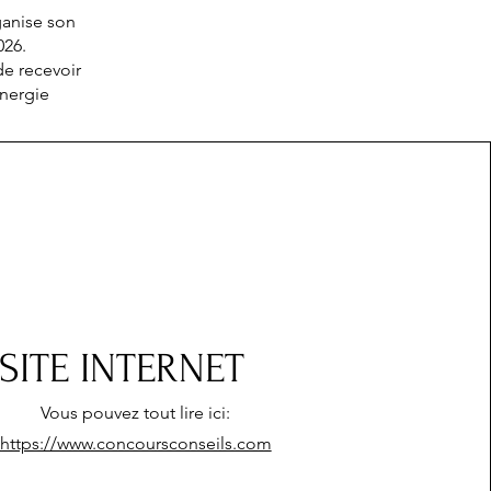
rganise son
2026.
de recevoir
énergie
SITE INTERNET
Vous pouvez tout lire ici:
https://www.concoursconseils.com