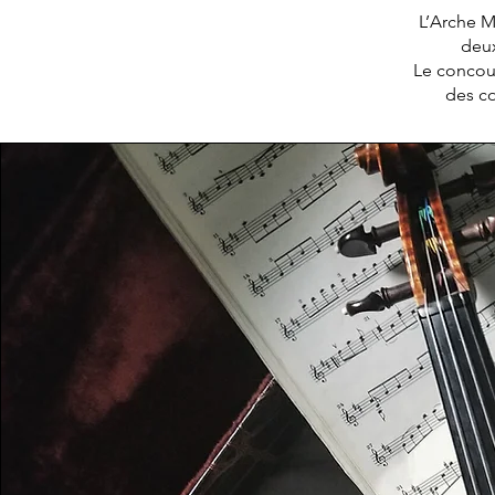
L’Arche Mu
deux
Le concour
des co