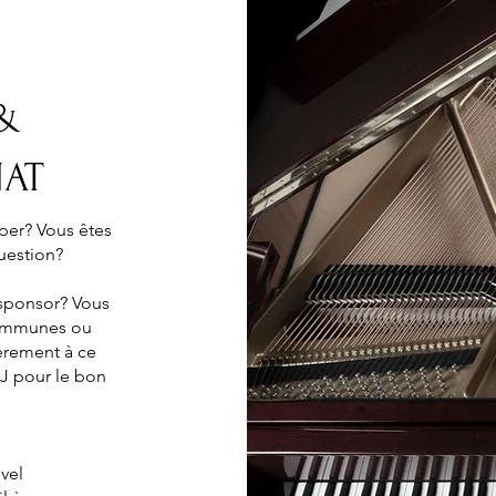
 &
NAT
iper? Vous êtes
question?
 sponsor? Vous
Communes ou
̀rement à ce
r J pour le bon
vel